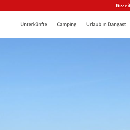
Gezei
"offcanvas-col2" existiert
Der Eintrag "offcanvas-col3" e
.
Unterkünfte
Camping
leider nicht.
Urlaub in Dangast