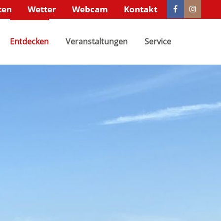
ten
Wetter
Webcam
Kontakt
xistiert
Der Eintrag "offcanvas-col4" existiert
Entdecken
leider nicht.
Veranstaltungen
Service