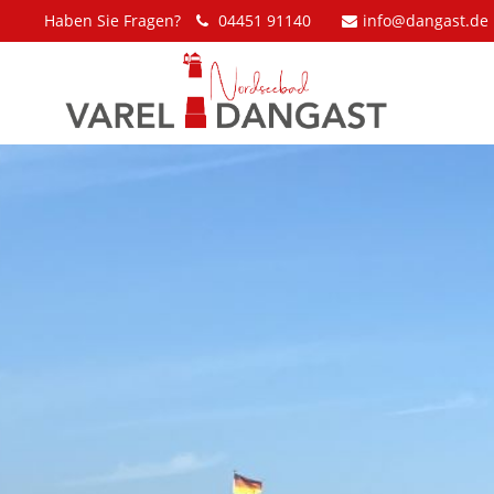
Haben Sie Fragen?
04451 91140
info@dangast.de
Der Eintrag "offcanvas-col1" existiert
Der Eintrag 
leider nicht.
leider nicht