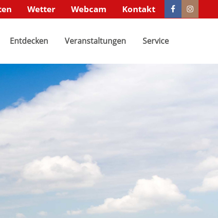
ten
Wetter
Webcam
Kontakt
xistiert
Der Eintrag "offcanvas-col4" existiert
Entdecken
leider nicht.
Veranstaltungen
Service