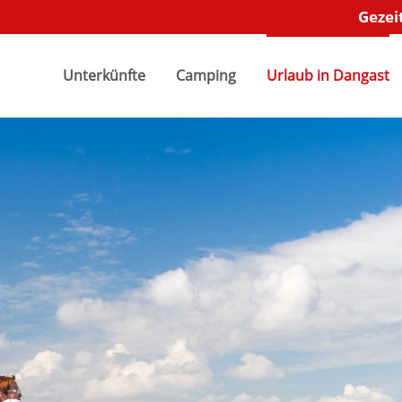
Gezei
"offcanvas-col2" existiert
Der Eintrag "offcanvas-col3" e
.
Unterkünfte
Camping
leider nicht.
Urlaub in Dangast