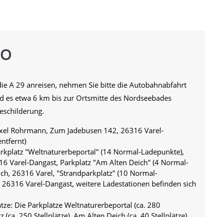
TO
ie A 29 anreisen, nehmen Sie bitte die Autobahnabfahrt
nd es etwa 6 km bis zur Ortsmitte des Nordseebades
Beschilderung.
 Axel Rohrmann, Zum Jadebusen 142, 26316 Varel-
ntfernt)
arkplatz "Weltnaturerbeportal" (14 Normal-Ladepunkte),
6 Varel-Dangast, Parkplatz "Am Alten Deich" (4 Normal-
ch, 26316 Varel, "Strandparkplatz" (10 Normal-
, 26316 Varel-Dangast, weitere Ladestationen befinden sich
tze: Die Parkplätze Weltnaturerbeportal (ca. 280
z (ca. 250 Stellplätze), Am Alten Deich (ca. 40 Stellplätze)