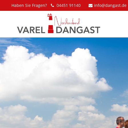
Haben Sie Fragen?
04451 91140
info@dangast.de
Der Eintrag "offcanvas-col1" existiert
Der Eintrag 
leider nicht.
leider nicht