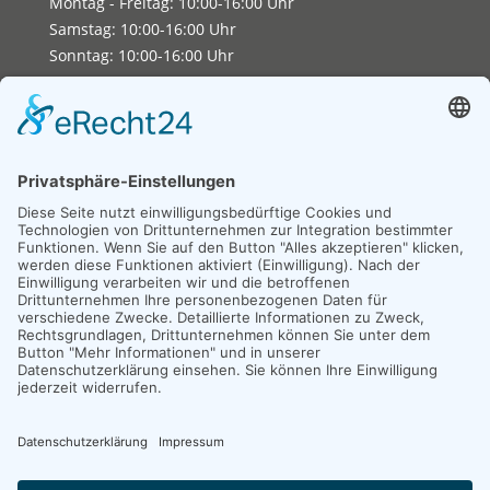
Montag - Freitag: 10:00-16:00 Uhr
Samstag: 10:00-16:00 Uhr
Sonntag: 10:00-16:00 Uhr
Copyright 2026. All Rights Reserved.
Impressum
Datenschutz
Erklärung zur Barrierefreiheit
Unexpected Application Error!
crypto.randomUUID is not a function
TypeError: crypto.randomUUID is not a function

    at JS.mc.suspense (https://search-interface.b
    at https://search-interface.branchly.io/asset
    at https://search-interface.branchly.io/asset
    at AS (https://search-interface.branchly.io/a
    at https://search-interface.branchly.io/asset
    at https://search-interface.branchly.io/asset